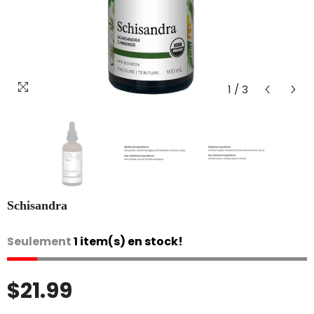
1
/
3
Schisandra
Seulement
1 item(s) en stock!
$21.99