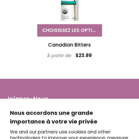
CHOISISSEZ LES OPTIONS
Canadian Bitters
À partir de
$23.99
Joignez-Nous
info@penelopevilleneuve.com
Nous accordons une grande
importance à votre vie privée
We and our partners use cookies and other
technologies to improve your experience, measure